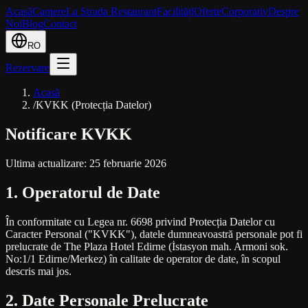
Acasă
Camere
La Strada Restaurant
Facilități
Oferte
Corporativ
Despre
Noi
Blog
Contact
RO
Rezervare
Acasă
/
KVKK (Protecția Datelor)
Notificare KVKK
Ultima actualizare: 25 februarie 2026
1. Operatorul de Date
În conformitate cu Legea nr. 6698 privind Protecția Datelor cu
Caracter Personal ("KVKK"), datele dumneavoastră personale pot fi
prelucrate de The Plaza Hotel Edirne (İstasyon mah. Armoni sok.
No:1/1 Edirne/Merkez) în calitate de operator de date, în scopul
descris mai jos.
2. Date Personale Prelucrate