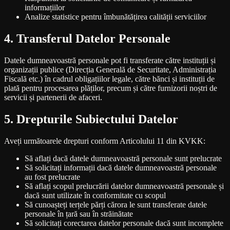
informațiilor
Analize statistice pentru îmbunătățirea calității serviciilor
4. Transferul Datelor Personale
Datele dumneavoastră personale pot fi transferate către instituții și
organizații publice (Direcția Generală de Securitate, Administrația
Fiscală etc.) în cadrul obligațiilor legale, către bănci și instituții de
plată pentru procesarea plăților, precum și către furnizorii noștri de
servicii și partenerii de afaceri.
5. Drepturile Subiectului Datelor
Aveți următoarele drepturi conform Articolului 11 din KVKK:
Să aflați dacă datele dumneavoastră personale sunt prelucrate
Să solicitați informații dacă datele dumneavoastră personale
au fost prelucrate
Să aflați scopul prelucrării datelor dumneavoastră personale și
dacă sunt utilizate în conformitate cu scopul
Să cunoașteți terțele părți cărora le sunt transferate datele
personale în țară sau în străinătate
Să solicitați corectarea datelor personale dacă sunt incomplete