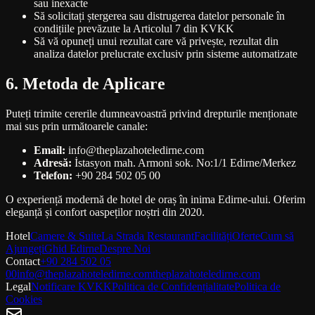
sau inexacte
Să solicitați ștergerea sau distrugerea datelor personale în
condițiile prevăzute la Articolul 7 din KVKK
Să vă opuneți unui rezultat care vă privește, rezultat din
analiza datelor prelucrate exclusiv prin sisteme automatizate
6. Metoda de Aplicare
Puteți trimite cererile dumneavoastră privind drepturile menționate
mai sus prin următoarele canale:
Email:
info@theplazahoteledirne.com
Adresă:
İstasyon mah. Armoni sok. No:1/1 Edirne/Merkez
Telefon:
+90 284 502 05 00
O experiență modernă de hotel de oraș în inima Edirne-ului. Oferim
eleganță și confort oaspeților noștri din 2020.
Hotel
Camere & Suite
La Strada Restaurant
Facilități
Oferte
Cum să
Ajungeți
Ghid Edirne
Despre Noi
Contact
+90 284 502 05
00
info@theplazahoteledirne.com
theplazahoteledirne.com
Legal
Notificare KVKK
Politica de Confidențialitate
Politica de
Cookies