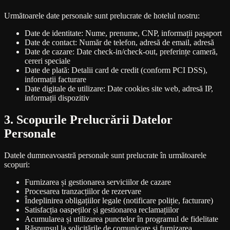
Următoarele date personale sunt prelucrate de hotelul nostru:
Date de identitate: Nume, prenume, CNP, informații pașaport
Date de contact: Număr de telefon, adresă de email, adresă
Date de cazare: Date check-in/check-out, preferințe cameră,
cereri speciale
Date de plată: Detalii card de credit (conform PCI DSS),
informații facturare
Date digitale de utilizare: Date cookies site web, adresă IP,
informații dispozitiv
3. Scopurile Prelucrării Datelor
Personale
Datele dumneavoastră personale sunt prelucrate în următoarele
scopuri:
Furnizarea și gestionarea serviciilor de cazare
Procesarea tranzacțiilor de rezervare
Îndeplinirea obligațiilor legale (notificare poliție, facturare)
Satisfacția oaspeților și gestionarea reclamațiilor
Acumularea și utilizarea punctelor în programul de fidelitate
Răspunsul la solicitările de comunicare și furnizarea