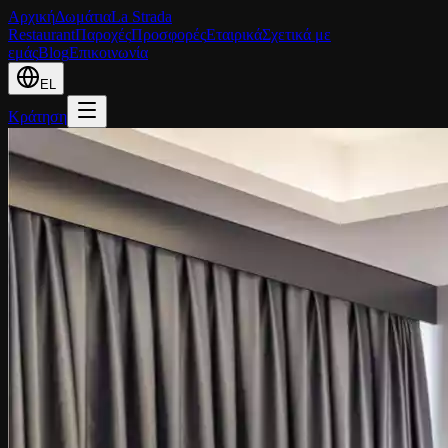
Αρχική
Δωμάτια
La Strada
Restaurant
Παροχές
Προσφορές
Εταιρικά
Σχετικά με
εμάς
Blog
Επικοινωνία
EL
Κράτηση