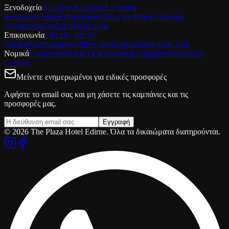
Ξενοδοχείο
Δωμάτια & Σουίτες
La Strada
Restaurant
Παροχές
Προσφορές
Πώς να Φτάσετε
Οδηγός
Αδριανούπολης
Σχετικά με εμάς
Επικοινωνία
+90 284 502 05
00
info@theplazahoteledirne.com
theplazahoteledirne.com
Νομικά
Γνωστοποίηση KVKK
Πολιτική Απορρήτου
Πολιτική
Cookies
Μείνετε ενημερωμένοι για ειδικές προσφορές
Αφήστε το email σας και μη χάσετε τις καμπάνιες και τις
προσφορές μας.
Εγγραφή
© 2026 The Plaza Hotel Edirne. Όλα τα δικαιώματα διατηρούνται.